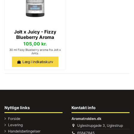
Jolt x Juicy - Fizzy
Blueberry Aroma
105,00 kr.
30 ml Fizzy Blueberry aroma fra Jolt x
Juicy.
Læg i indkøbskurv
Nyttige links
Kontakt info
Forside
Aromatrolden.dk
Levering
Uglestrupgade 3, Uglestrup
Handelsbetingelser
65847845