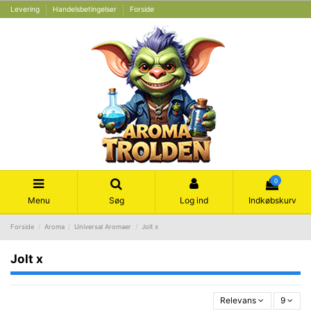
Levering
Handelsbetingelser
Forside
0
Menu
Søg
Log ind
Indkøbskurv
Forside
Aroma
Universal Aromaer
Jolt x
Jolt x
Relevans
9