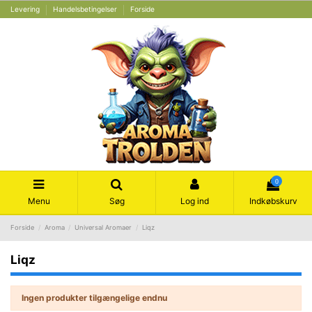
Levering
Handelsbetingelser
Forside
0
Menu
Søg
Log ind
Indkøbskurv
Forside
Aroma
Universal Aromaer
Liqz
Liqz
Ingen produkter tilgængelige endnu