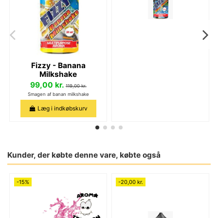
Fizzy - Banana
Milkshake
99,00 kr.
119,00 kr.
Smagen af banan milkshake
Læg i indkøbskurv
Kunder, der købte denne vare, købte også
-15%
-20,00 kr.