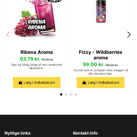
Ribena Aroma
Fizzy - Wildberries
aroma
63,75 kr.
75,00 kr.
99,00 kr.
Sød og fyldig smag af den velkendte
119,00 kr.
læskedrik.
Aroma som er proppet med smagen af
alle skovens bær.
Læg i indkøbskurv
Læg i indkøbskurv
Nyttige links
Kontakt info