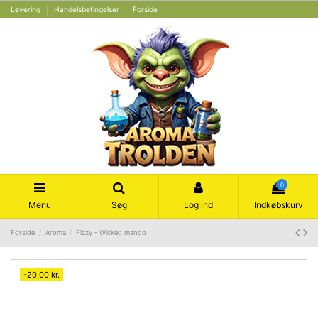
Levering
Handelsbetingelser
Forside
0
Menu
Søg
Log ind
Indkøbskurv
Forside
Aroma
Fizzy - Wicked mango
-20,00 kr.