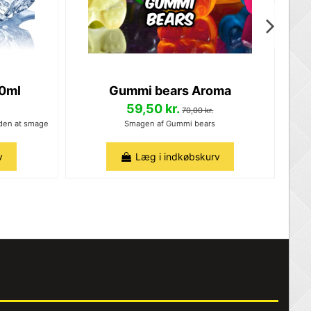
10ml
Gummi bears Aroma
59,50 kr.
70,00 kr.
uden at smage
Smagen af Gummi bears
Sød
v
Læg i indkøbskurv