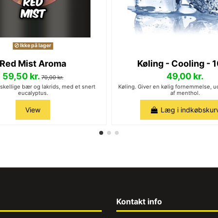
Ikke på lager
Red Mist Aroma
Køling - Cooling - 
59,50 kr.
49,00 kr.
70,00 kr.
rskellige bær og lakrids, med et snert
Køling. Giver en kølig fornemmelse, 
eucalyptus.
af menthol.
View
Læg i indkøbskur
Kontakt info