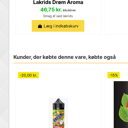
Lakrids Drøm Aroma
46,75 kr.
55,00 kr.
Smag af sød lakrids
Læg i indkøbskurv
Kunder, der købte denne vare, købte også
-20,00 kr.
-15%