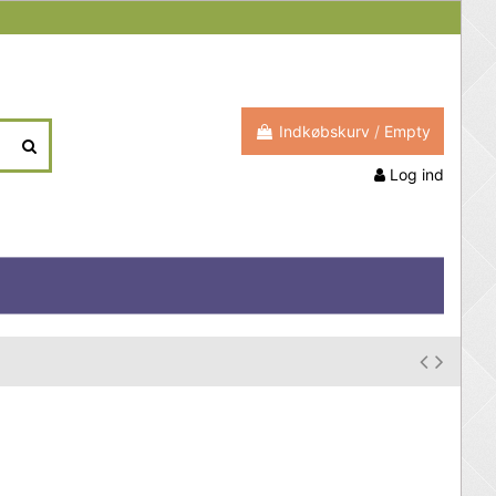
Indkøbskurv
/
Empty
Log ind