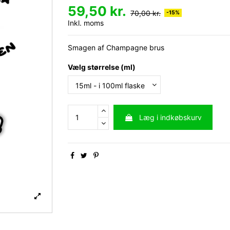
59,50 kr.
70,00 kr.
-15%
Inkl. moms
Smagen af Champagne brus
Vælg størrelse (ml)
Læg i indkøbskurv