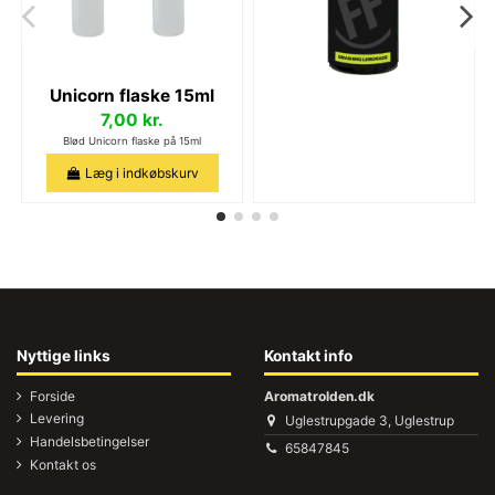
Unicorn flaske 15ml
7,00 kr.
Blød Unicorn flaske på 15ml
Læg i indkøbskurv
Nyttige links
Kontakt info
Forside
Aromatrolden.dk
Levering
Uglestrupgade 3, Uglestrup
Handelsbetingelser
65847845
Kontakt os