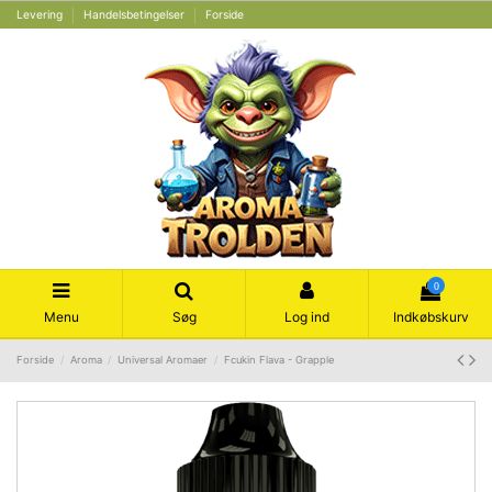
Levering
Handelsbetingelser
Forside
0
Menu
Søg
Log ind
Indkøbskurv
Forside
Aroma
Universal Aromaer
Fcukin Flava - Grapple